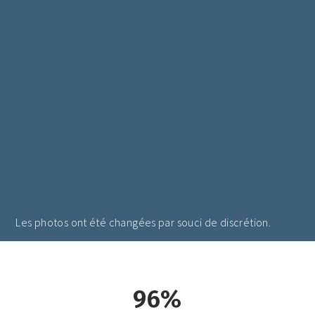
mon
pre
mei
ret
Mar
Che
Les photos ont été changées par souci de discrétion.
96%