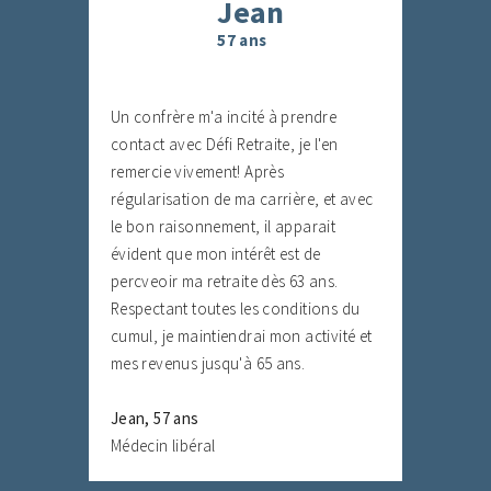
Jean
57 ans
Un confrère m'a incité à prendre
Par
contact avec Défi Retraite, je l'en
cou
remercie vivement! Après
de 
régularisation de ma carrière, et avec
imp
le bon raisonnement, il apparait
enr
évident que mon intérêt est de
Fin
percveoir ma retraite dès 63 ans.
l'i
Respectant toutes les conditions du
sur
cumul, je maintiendrai mon activité et
pre
mes revenus jusqu'à 65 ans.
che
que
Jean, 57 ans
n'é
Médecin libéral
s'a
Le 